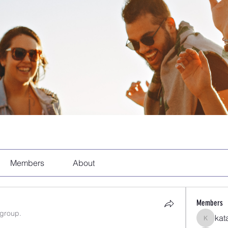
Members
About
Members
 group.
kat
katarina