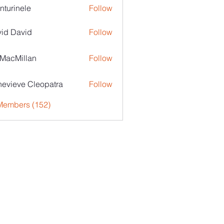
nturinele
Follow
nele
id David
Follow
MacMillan
Follow
evieve Cleopatra
Follow
 Members (152)