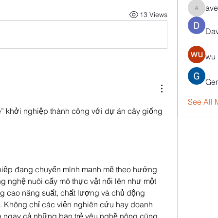
ave
aventuri
13 Views
Dav
wu 
Gen
See All
” khởi nghiệp thành công với dự án cây giống 
hiệp đang chuyển mình mạnh mẽ theo hướng 
g nghệ nuôi cấy mô thực vật nổi lên như một 
g cao năng suất, chất lượng và chủ động 
 Không chỉ các viện nghiên cứu hay doanh 
à ngay cả những bạn trẻ yêu nghề nông cũng 