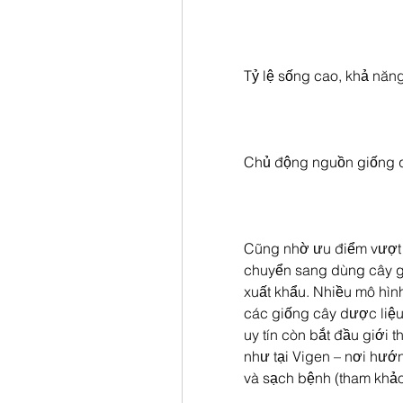
Tỷ lệ sống cao, khả năn
Chủ động nguồn giống q
Cũng nhờ ưu điểm vượt t
chuyển sang dùng cây gi
xuất khẩu. Nhiều mô hìn
các giống cây dược liệu
uy tín còn bắt đầu giới 
như tại Vigen – nơi hướ
và sạch bệnh (tham khảo