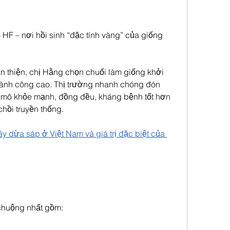
F – nơi hồi sinh “đặc tính vàng” của giống 
 thiện, chị Hằng chọn chuối làm giống khởi 
 thành công cao. Thị trường nhanh chóng đón 
 mô khỏe mạnh, đồng đều, kháng bệnh tốt hơn 
chồi truyền thống.
 dừa sáp ở Việt Nam và giá trị đặc biệt của 
huộng nhất gồm: