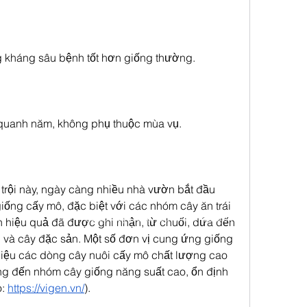
g kháng sâu bệnh tốt hơn giống thường.
uanh năm, không phụ thuộc mùa vụ.
rội này, ngày càng nhiều nhà vườn bắt đầu 
ống cấy mô, đặc biệt với các nhóm cây ăn trái 
©2021 by Delta Technical Academy
h hiệu quả đã được ghi nhận, từ chuối, dứa đến 
 và cây đặc sản. Một số đơn vị cung ứng giống 
thiệu các dòng cây nuôi cấy mô chất lượng cao 
ng đến nhóm cây giống năng suất cao, ổn định 
: 
https://vigen.vn/
).