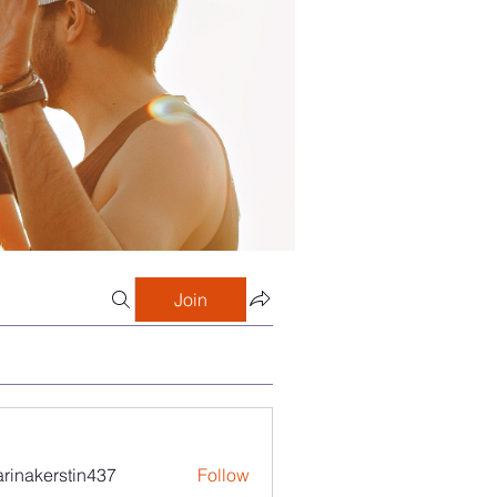
Join
arinakerstin437
Follow
kerstin437