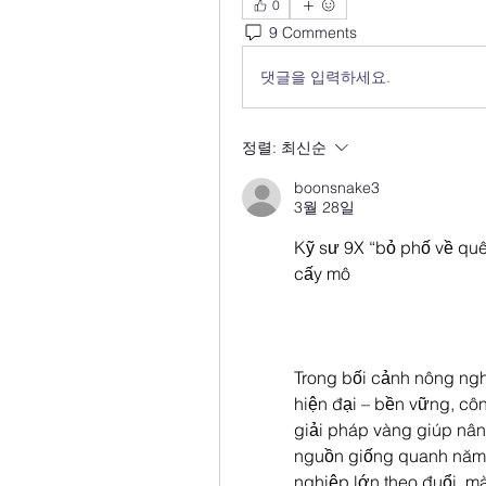
0
9 Comments
댓글을 입력하세요.
정렬:
최신순
boonsnake3
3월 28일
Kỹ sư 9X “bỏ phố về quê
cấy mô
Trong bối cảnh nông ng
hiện đại – bền vững, côn
giải pháp vàng giúp nân
nguồn giống quanh năm.
nghiệp lớn theo đuổi, m