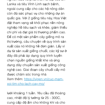
Lanka và tiêu Vĩnh Linh sạch bệnh, 
ngoài cung cấp cho các hộ nông dân 
còn đủ sức phục vụ cho những dự án 
quốc gia. Với 2 giống tiêu này, Hoa Việt 
đặt tham vọng sẽ khôi phục nền nông 
nghiệp hồ tiêu sạch và khỏe, giảm thiểu 
chi phí và đạt giá trị thương phẩm cao.
Để có một sản phẩm cây giống mô ra 
thị trường, câu chuyện về quy trình sản 
xuất của nó không hề đơn giản. Lấy ví 
dụ từ sản xuất giống chuối, các kỹ sư ở 
đây đã phải áp dụng quy trình tuyển 
chọn nguồn giống khắt khe và ứng 
dụng dây chuyền sản xuất giống công 
nghệ cao. Giai đoạn cây chuối cấy mô 
được chăm sóc trong nhà
Xem thêm: 
https://vigen.vn/cuc-mam-
xoi-tim-cho-lach-cay-mo/
lưới khoảng 1 tuần. Yêu cầu độ thoáng 
cao, nhiệt độ lý tưởng từ 25 - 300C, 
cung cấp độ ẩm cho không khí và cho 