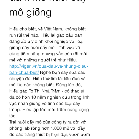
mô giống
Hiếu cho biết, về Việt Nam, không biết 
run rủi thế nào, Hiếu lại gặp cậu bạn 
đang ấp ủ ý định khởi nghiệp với loại 
giống cây nuôi cấy mô - lĩnh vực vô 
cùng tiềm năng nhưng vẫn còn rất mới 
mẻ với những người trẻ như Hiếu. 
http://vigen.vn/dua-dau-va-nhung-dieu-
ban-chua-biet/
 Nghe bạn say sưa câu 
chuyện đó, Hiếu thử tìm tài liệu đọc và 
mê lúc nào không biết. Đúng lúc đó, 
Hiếu gặp Tô Thị Nhã Trầm - cô thạc sĩ 
đã có hơn 10 năm nghiên cứu trong lĩnh 
vực nhân giống vô tính các loại cây 
trồng. Hiếu lập tức mời Trầm cùng cộng 
tác.
Trại nuôi cấy mô của công ty ra đời với 
phòng lab rộng hơn 1.000 m2 với đầy 
đủ các trang thiết bị hiện đại; vườn ươm 