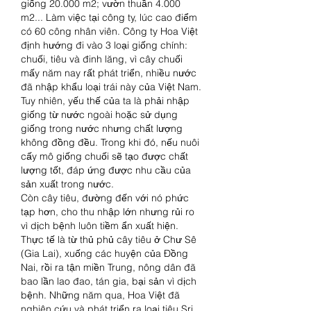
giống 20.000 m2; vườn thuần 4.000 
m2... Làm việc tại công ty, lúc cao điểm 
có 60 công nhân viên. Công ty Hoa Việt 
định hướng đi vào 3 loại giống chính: 
chuối, tiêu và đinh lăng, vì cây chuối 
mấy năm nay rất phát triển, nhiều nước 
đã nhập khẩu loại trái này của Việt Nam. 
Tuy nhiên, yếu thế của ta là phải nhập 
giống từ nước ngoài hoặc sử dụng 
giống trong nước nhưng chất lượng 
không đồng đều. Trong khi đó, nếu nuôi 
cấy mô giống chuối sẽ tạo được chất 
lượng tốt, đáp ứng được nhu cầu của 
sản xuất trong nước.
Còn cây tiêu, đường đến với nó phức 
tạp hơn, cho thu nhập lớn nhưng rủi ro 
vì dịch bệnh luôn tiềm ẩn xuất hiện. 
Thực tế là từ thủ phủ cây tiêu ở Chư Sê 
(Gia Lai), xuống các huyện của Đồng 
Nai, rồi ra tận miền Trung, nông dân đã 
bao lần lao đao, tán gia, bại sản vì dịch 
bệnh. Những năm qua, Hoa Việt đã 
nghiên cứu và phát triển ra loại tiêu Sri 