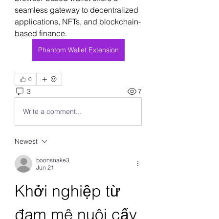
seamless gateway to decentralized 
applications, NFTs, and blockchain-
based finance.
Phantom Wallet Extension
0
3
7
Write a comment...
Newest
boonsnake3
Jun 21
Khởi nghiệp từ 
đam mê nuôi cấy 