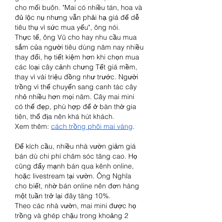
cho mối buôn. "Mai có nhiều tán, hoa và 
đủ lộc nụ nhưng vẫn phải hạ giá để dễ 
tiêu thụ vì sức mua yếu", ông nói.
Thực tế, ông Vũ cho hay nhu cầu mua 
sắm của người tiêu dùng năm nay nhiều 
thay đổi, họ tiết kiệm hơn khi chọn mua 
các loại cây cảnh chưng Tết giá mềm, 
thay vì vài triệu đồng như trước. Người 
trồng vì thế chuyển sang canh tác cây 
nhỏ nhiều hơn mọi năm. Cây mai mini 
có thế đẹp, phù hợp để ở bàn thờ gia 
tiên, thổ địa nên khá hút khách.
Xem thêm: 
cách trồng phôi mai vàng
.
Để kích cầu, nhiều nhà vườn giảm giá 
bán dù chi phí chăm sóc tăng cao. Họ 
cũng đẩy mạnh bán qua kênh online, 
hoặc livestream tại vườn. Ông Nghĩa 
cho biết, nhờ bán online nên đơn hàng 
một tuần trở lại đây tăng 10%.
Theo các nhà vườn, mai mini được họ 
trồng và ghép chậu trong khoảng 2 