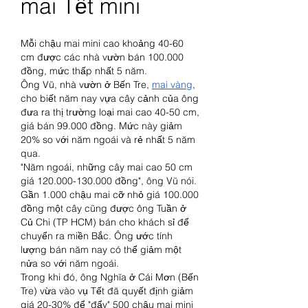
mai Tết mini
Mỗi chậu mai mini cao khoảng 40-60 
cm được các nhà vườn bán 100.000 
đồng, mức thấp nhất 5 năm.
Ông Vũ, nhà vườn ở Bến Tre, 
mai vàng
, 
cho biết năm nay vựa cây cảnh của ông 
đưa ra thị trường loại mai cao 40-50 cm, 
giá bán 99.000 đồng. Mức này giảm 
20% so với năm ngoái và rẻ nhất 5 năm 
qua.
"Năm ngoái, những cây mai cao 50 cm 
giá 120.000-130.000 đồng", ông Vũ nói.
Gần 1.000 chậu mai cỡ nhỏ giá 100.000 
đồng một cây cũng được ông Tuần ở 
Củ Chi (TP HCM) bán cho khách sỉ để 
chuyển ra miền Bắc. Ông ước tính 
lượng bán năm nay có thể giảm một 
nửa so với năm ngoái.
Trong khi đó, ông Nghĩa ở Cái Mơn (Bến 
Tre) vừa vào vụ Tết đã quyết định giảm 
giá 20-30% để "đẩy" 500 chậu mai mini 