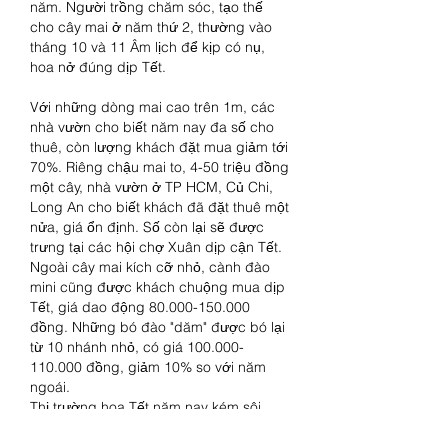
năm. Người trồng chăm sóc, tạo thế 
cho cây mai ở năm thứ 2, thường vào 
tháng 10 và 11 Âm lịch để kịp có nụ, 
hoa nở đúng dịp Tết.
Với những dòng mai cao trên 1m, các 
nhà vườn cho biết năm nay đa số cho 
thuê, còn lượng khách đặt mua giảm tới 
70%. Riêng chậu mai to, 4-50 triệu đồng 
một cây, nhà vườn ở TP HCM, Củ Chi, 
Long An cho biết khách đã đặt thuê một 
nửa, giá ổn định. Số còn lại sẽ được 
trưng tại các hội chợ Xuân dịp cận Tết.
Ngoài cây mai kích cỡ nhỏ, cành đào 
mini cũng được khách chuộng mua dịp 
Tết, giá dao động 80.000-150.000 
đồng. Những bó đào "dăm" được bó lại 
từ 10 nhánh nhỏ, có giá 100.000-
110.000 đồng, giảm 10% so với năm 
ngoái.
Thị trường hoa Tết năm nay kém sôi 
động hơn mọi năm. Sản lượng cung 
ứng của TP HCM, Bến Tre, Tiền Giang, 