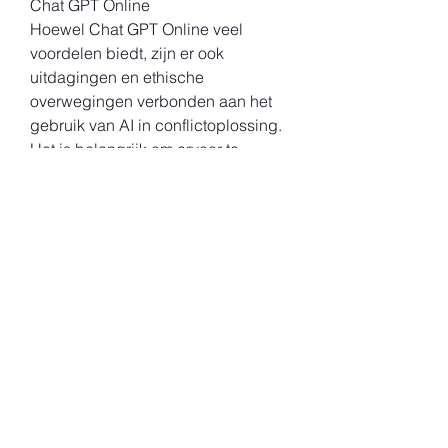
Chat GPT Online
Hoewel Chat GPT Online veel 
voordelen biedt, zijn er ook 
uitdagingen en ethische 
overwegingen verbonden aan het 
gebruik van AI in conflictoplossing. 
Het is belangrijk om ervoor te 
zorgen dat de AI geen vooroordelen 
introduceert in het proces en dat de 
privacy van de gebruikers wordt 
gerespecteerd. Daarnaast moet 
Chat GPT Online worden gebruikt 
als een hulpmiddel, en niet als 
vervanging voor menselijke 
tussenkomst in gevoelige of 
complexe conflicten.
Conclusie: Chat GPT Online als 
Sleutel tot Vredige Digitale 