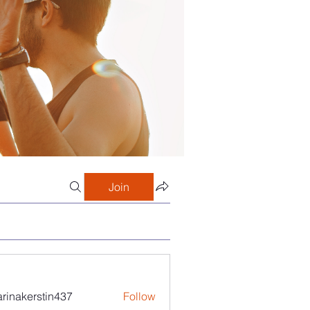
Join
arinakerstin437
Follow
kerstin437