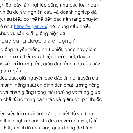
nghiệp, cây lâm nghiệp cũng như các loại hoa – 
. Nhiều đơn vị nghiên cứu và doanh nghiệp đã 
 tiêu biểu có thể kể đến các nền tảng chuyên 
mô như 
https://vigen.vn/
, nơi cung cấp nhiều 
 phục vụ sản xuất giống hiện đại.
 ngày càng được ưa chuộng?
iống truyền thống như chiết, ghép hay giâm 
hiều ưu điểm vượt trội. Trước hết, đây là 
 với số lượng lớn, giúp đáp ứng nhu cầu cây 
 gian ngắn.
u cao, giữ nguyên các đặc tính di truyền ưu 
g mạnh, năng suất ổn định đến chất lượng nông 
ọc và nhân giống trong môi trường vô trùng giúp 
chế rủi ro trong canh tác và giảm chi phí thuốc 
 kiện tối ưu về ánh sáng, nhiệt độ và dinh 
thích nghi nhanh khi đưa ra vườn ươm, tỷ lệ 
t. Đây chính là nền tảng quan trọng để hình 