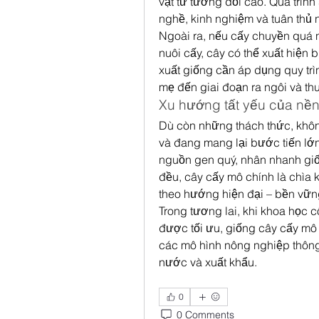
vật tư tương đối cao. Quá trình 
nghề, kinh nghiệm và tuân thủ 
Ngoài ra, nếu cấy chuyền quá n
nuôi cấy, cây có thể xuất hiện b
xuất giống cần áp dụng quy trì
mẹ đến giai đoạn ra ngôi và t
Xu hướng tất yếu của nề
Dù còn những thách thức, khôn
và đang mang lại bước tiến lớn
nguồn gen quý, nhân nhanh giố
đều, cây cấy mô chính là chìa
theo hướng hiện đại – bền vững 
Trong tương lai, khi khoa học cô
được tối ưu, giống cây cấy mô 
các mô hình nông nghiệp thông 
nước và xuất khẩu.
0
0 Comments