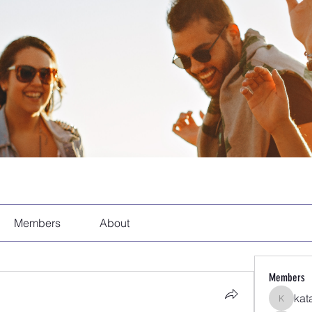
Members
About
Members
kat
katarina