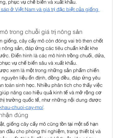
ung, phục vụ chế biến và xuất khẩu.
áp ở Việt Nam và giá trị đặc biệt của giống 
mô trong chuỗi giá trị nông sản
 giống, cây cấy mô còn đóng vai trò then chốt 
 nông sản, đáp ứng các tiêu chuẩn khắt khe 
ước. Điển hình là các mô hình trồng chuối, dứa, 
phục vụ chế biến sâu và xuất khẩu.
ược xem là một trong những sản phẩm chiến 
nguyên liệu ổn định, đồng đều, đáp ứng yêu 
n toàn sinh học. Nhiều phân tích cho thấy việc 
iúp nâng cao hiệu quả kinh tế và mở rộng cơ 
thị trường quốc tế, như những nội dung được 
t-khau-chuoi-cay-mo/
.
 nhận đúng
, giống cây cấy mô cũng tồn tại một số hạn 
an đầu cho phòng thí nghiệm, trang thiết bị và 