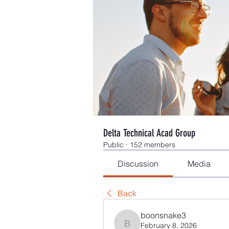
Delta Technical Acad Group
Public
·
152 members
Discussion
Media
Back
boonsnake3
February 8, 2026
boonsnake3