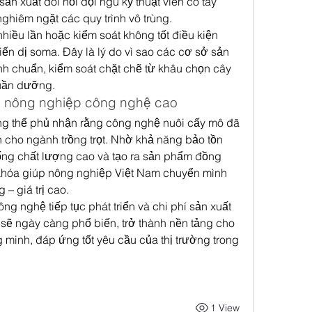
sản xuất đòi hỏi đội ngũ kỹ thuật viên có tay 
nghiêm ngặt các quy trình vô trùng.
hiều lần hoặc kiểm soát không tốt điều kiện 
iến dị soma. Đây là lý do vì sao các cơ sở sản 
nh chuẩn, kiểm soát chặt chẽ từ khâu chọn cây 
huần dưỡng.
n nông nghiệp công nghệ cao
g thể phủ nhận rằng công nghệ nuôi cấy mô đã 
 cho ngành trồng trọt. Nhờ khả năng bảo tồn 
ng chất lượng cao và tạo ra sản phẩm đồng 
 khóa giúp nông nghiệp Việt Nam chuyển mình 
– giá trị cao.
ng nghệ tiếp tục phát triển và chi phí sản xuất 
sẽ ngày càng phổ biến, trở thành nền tảng cho 
minh, đáp ứng tốt yêu cầu của thị trường trong 
1 View