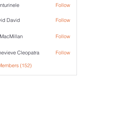
nturinele
Follow
nele
id David
Follow
MacMillan
Follow
evieve Cleopatra
Follow
 Members (152)