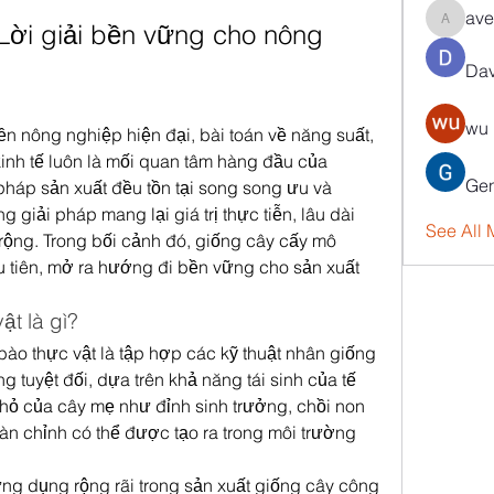
ave
Lời giải bền vững cho nông 
aventuri
Dav
wu 
nền nông nghiệp hiện đại, bài toán về năng suất, 
inh tế luôn là mối quan tâm hàng đầu của 
Gen
áp sản xuất đều tồn tại song song ưu và 
giải pháp mang lại giá trị thực tiễn, lâu dài 
See All
ộng. Trong bối cảnh đó, giống cây cấy mô 
 tiên, mở ra hướng đi bền vững cho sản xuất 
ật là gì?
ào thực vật là tập hợp các kỹ thuật nhân giống 
ng tuyệt đối, dựa trên khả năng tái sinh của tế 
nhỏ của cây mẹ như đỉnh sinh trưởng, chồi non 
n chỉnh có thể được tạo ra trong môi trường 
 dụng rộng rãi trong sản xuất giống cây công 